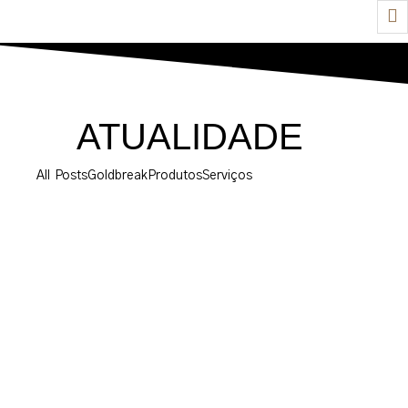
ATUALIDADE
All Posts
Goldbreak
Produtos
Serviços
Entra em funcionamento o primeiro projeto
da Península Ibérica com sistema de
armazenamento de 1 MWh e inteligência
artificial
9 de Dezembro, 2025
A GOLDBREAK, empresa portuguesa especializada no
armazenamento e produção de energia, concluiu a implementação