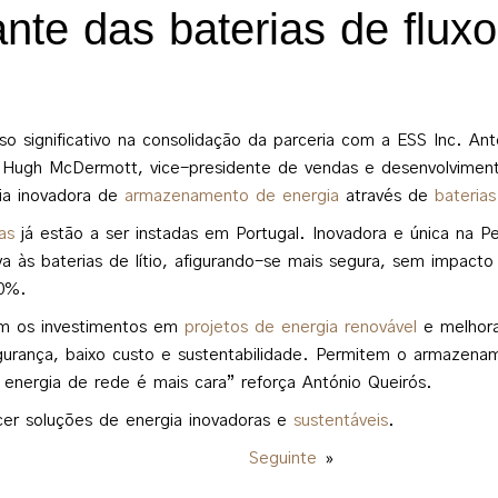
nte das baterias de fluxo
significativo na consolidação da parceria com a ESS Inc. An
Hugh McDermott, vice-presidente de vendas e desenvolvimento
gia inovadora de
armazenamento de energia
através de
bateria
as
já estão a ser instadas em Portugal. Inovadora e única na Pe
va às baterias de lítio, afigurando-se mais segura, sem impac
00%.
zam os investimentos em
projetos de energia renovável
e melhoram
gurança, baixo custo e sustentabilidade. Permitem o armazen
 energia de rede é mais cara” reforça António Queirós.
r soluções de energia inovadoras e
sustentáveis
.
Seguinte
»